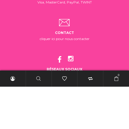
Visa, MasterCard, PayPal, TWINT
CONTACT
cliquer ici pour nous contacter
RÉSEAUX SOCIAUX
suivez-nous!
0
2025 BelleRebelle.ch |
Conditions générales de vente
|
Mentions légales
|