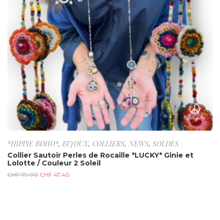
*HIPPIE BOHO*
,
BIJOUX
,
COLLIERS
,
NEWS
,
SOLDES
Collier Sautoir Perles de Rocaille *LUCKY* Ginie et
Lolotte / Couleur 2 Soleil
CHF
79.00
CHF
47.40