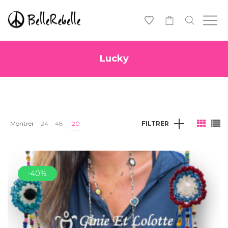
0
Lucky
Montrer
24
48
120
FILTRER
-40%