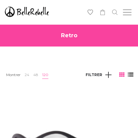
0
Retro
Montrer
24
48
120
FILTRER