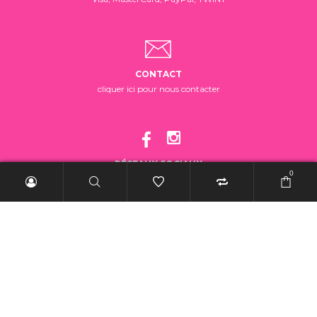
CONTACT
cliquer ici pour nous contacter
RÉSEAUX SOCIAUX
0
suivez-nous!
2025 BelleRebelle.ch |
Conditions générales de vente
|
Mentions légales
|