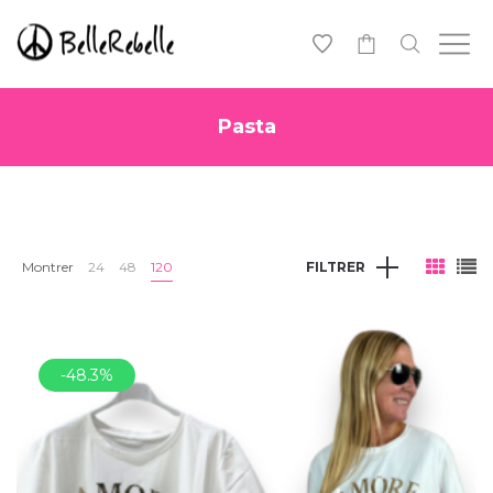
0
Pasta
Montrer
24
48
120
FILTRER
-48.3%