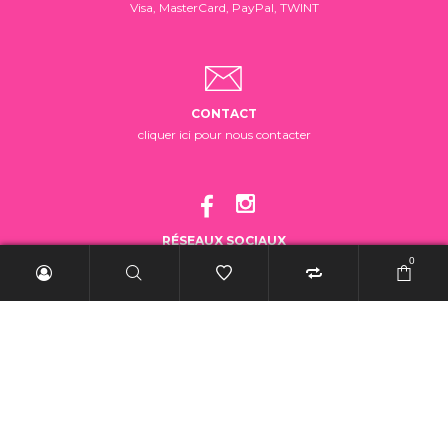
Visa, MasterCard, PayPal, TWINT
CONTACT
cliquer ici pour nous contacter
RÉSEAUX SOCIAUX
suivez-nous!
0
2025 BelleRebelle.ch |
Conditions générales de vente
|
Mentions légales
|