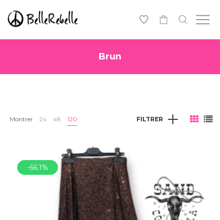
0
Brun
Montrer
24
48
120
FILTRER
-66.1%