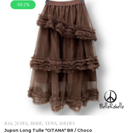
-59.2%
BAS
,
JUPES
,
MODE
,
NEWS
,
SOLDES
Jupon Long Tulle *GITANA* BR / Choco