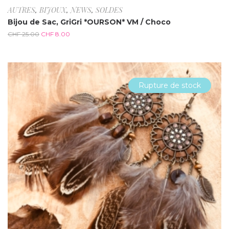
AUTRES
,
BIJOUX
,
NEWS
,
SOLDES
Bijou de Sac, GriGri *OURSON* VM / Choco
CHF
25.00
CHF
8.00
Rupture de stock