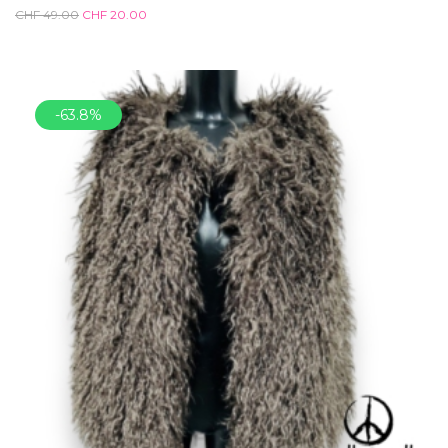
CHF
49.00
CHF
20.00
-63.8%