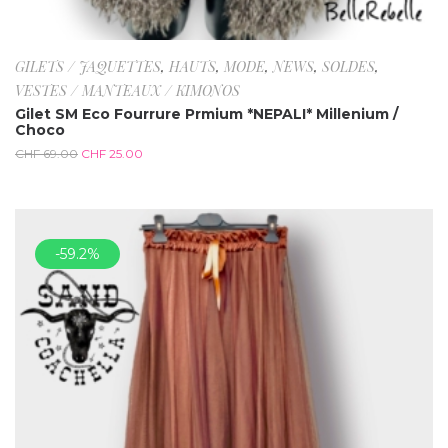
GILETS / JAQUETTES
,
HAUTS
,
MODE
,
NEWS
,
SOLDES
,
VESTES / MANTEAUX / KIMONOS
Gilet SM Eco Fourrure Prmium *NEPALI* Millenium /
Choco
CHF
69.00
CHF
25.00
-59.2%