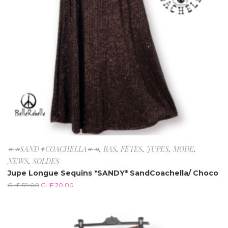
↞↠SAND✦COACHELLA↞↠
,
BAS
,
FÊTES
,
JUPES
,
MODE
,
NEWS
,
SOLDES
Jupe Longue Sequins *SANDY* SandCoachella/ Choco
CHF
59.00
CHF
20.00