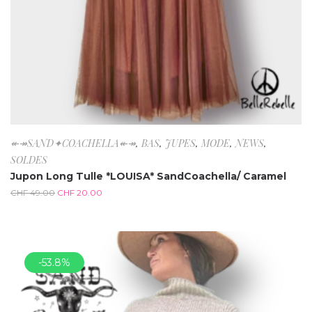
↞↠SAND✦COACHELLA↞↠
,
BAS
,
JUPES
,
MODE
,
NEWS
,
SOLDES
Jupon Long Tulle *LOUISA* SandCoachella/ Caramel
CHF
49.00
CHF
20.00
-53.8%