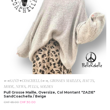
↞↠SAND✦COACHELLA↞↠
,
GROSSES MAILLES
,
HAUTS
,
MODE
,
NEWS
,
PULLS
,
SOLDES
Pull Grosse Maille, Oversize, Col Montant *ZAZIE*
SandCoachella / Beige
CHF
65.00
CHF
30.00