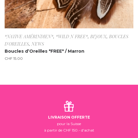
*NATIVE AMÉRINDIEN*
,
*WILD N FREE*
,
BIJOUX
,
BOUCLES
D'OREILLES
,
NEWS
Boucles d’Oreilles *FREE* / Marron
CHF
15.00
LIVRAISON OFFERTE
pour la Suisse
à partir de CHF 150.- d'achat