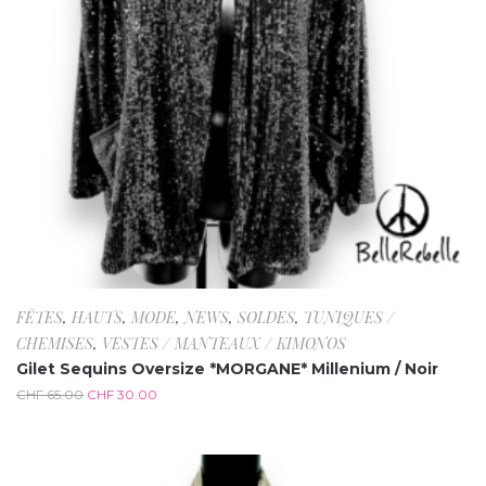
FÊTES
,
HAUTS
,
MODE
,
NEWS
,
SOLDES
,
TUNIQUES /
CHEMISES
,
VESTES / MANTEAUX / KIMONOS
Gilet Sequins Oversize *MORGANE* Millenium / Noir
CHF
65.00
CHF
30.00