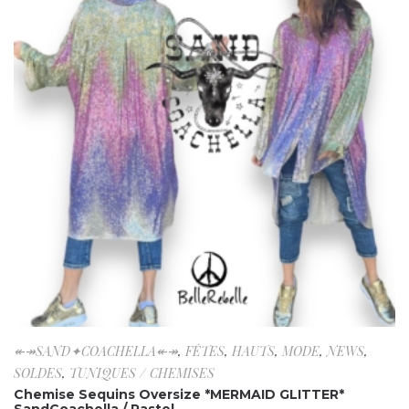
↞↠SAND✦COACHELLA↞↠
,
FÊTES
,
HAUTS
,
MODE
,
NEWS
,
SOLDES
,
TUNIQUES / CHEMISES
Chemise Sequins Oversize *MERMAID GLITTER*