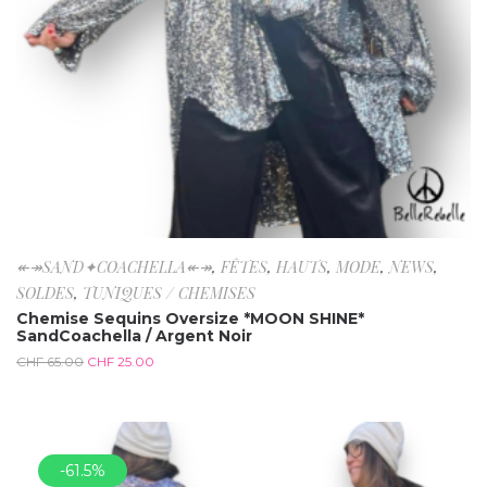
↞↠SAND✦COACHELLA↞↠
,
FÊTES
,
HAUTS
,
MODE
,
NEWS
,
SOLDES
,
TUNIQUES / CHEMISES
Chemise Sequins Oversize *MOON SHINE*
SandCoachella / Argent Noir
CHF
65.00
CHF
25.00
-61.5%