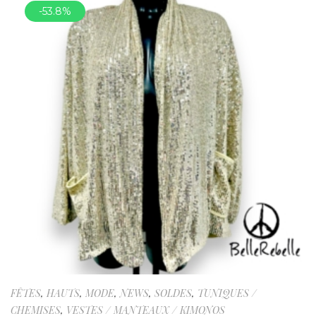
-53.8%
FÊTES
,
HAUTS
,
MODE
,
NEWS
,
SOLDES
,
TUNIQUES /
CHEMISES
,
VESTES / MANTEAUX / KIMONOS