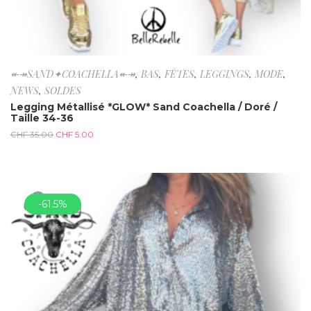
↞↠SAND✦COACHELLA↞↠
,
BAS
,
FÊTES
,
LEGGINGS
,
MODE
,
NEWS
,
SOLDES
Legging Métallisé *GLOW* Sand Coachella / Doré /
Taille 34-36
CHF
35.00
CHF
5.00
-61.5%