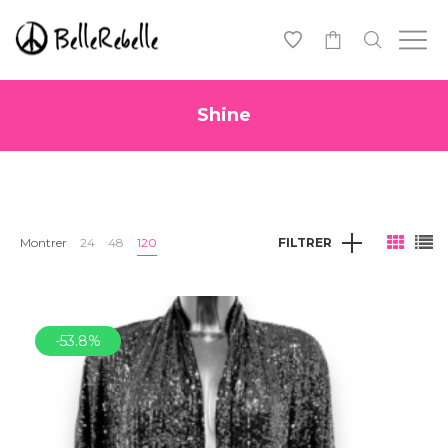
0
Shine
Montrer
24
48
120
FILTRER
-53.8%