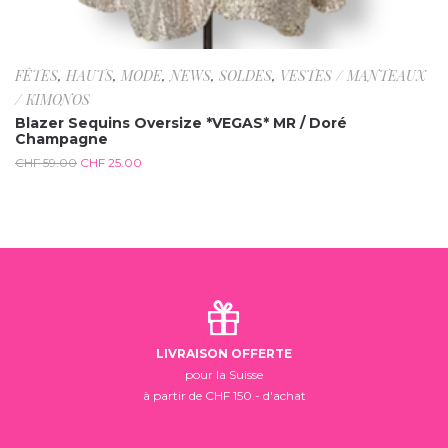
FÊTES
,
HAUTS
,
MODE
,
NEWS
,
SOLDES
,
VESTES / MANTEAUX
/ KIMONOS
Blazer Sequins Oversize *VEGAS* MR / Doré
Champagne
CHF
59.00
CHF
25.00
LIVRAISON OFFERTE
pour la Suisse
à partir de CHF 150.- d'achat