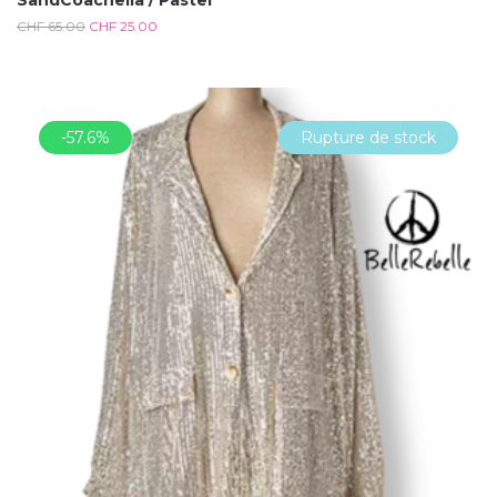
SandCoachella / Pastel
CHF
65.00
CHF
25.00
-57.6%
Rupture de stock