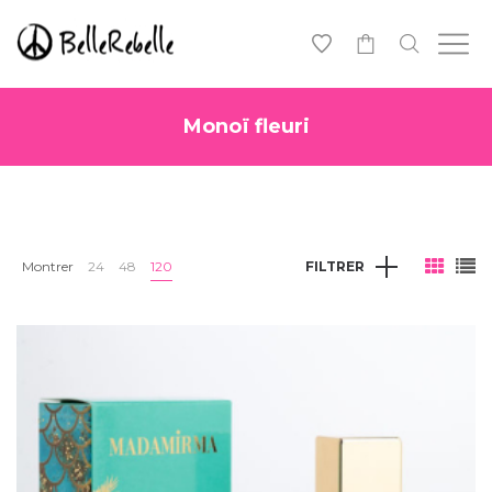
0
Monoï fleuri
Montrer
24
48
120
FILTRER