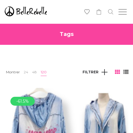
0
Tags
Montrer
24
48
120
FILTRER
-61.5%