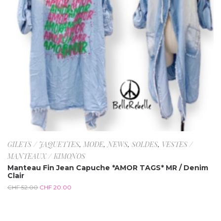
GILETS / JAQUETTES
,
MODE
,
NEWS
,
SOLDES
,
VESTES /
MANTEAUX / KIMONOS
Manteau Fin Jean Capuche *AMOR TAGS* MR / Denim
Clair
CHF
52.00
CHF
20.00