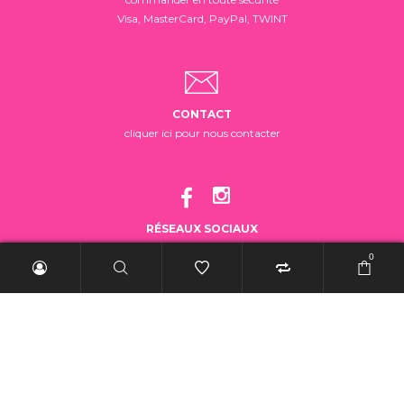
Visa, MasterCard, PayPal, TWINT
CONTACT
cliquer ici pour nous contacter
RÉSEAUX SOCIAUX
suivez-nous!
0
2025 BelleRebelle.ch |
Conditions générales de vente
|
Mentions légales
|