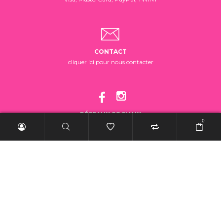
CONTACT
cliquer ici pour nous contacter
RÉSEAUX SOCIAUX
0
suivez-nous!
2025 BelleRebelle.ch |
Conditions générales de vente
|
Mentions légales
|