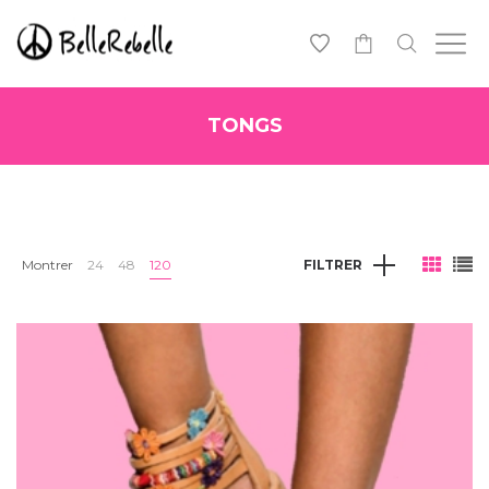
0
TONGS
Montrer
24
48
120
FILTRER