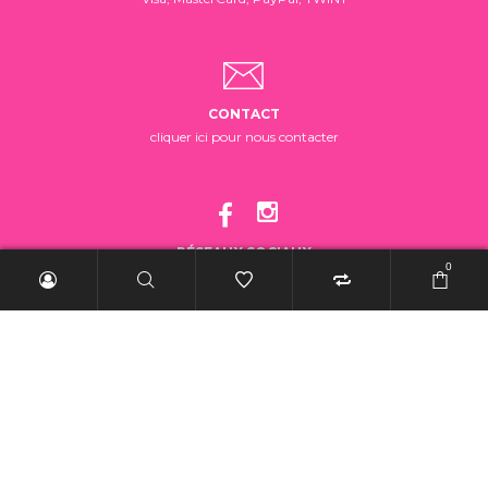
CONTACT
cliquer ici pour nous contacter
RÉSEAUX SOCIAUX
0
suivez-nous!
2025 BelleRebelle.ch |
Conditions générales de vente
|
Mentions légales
|