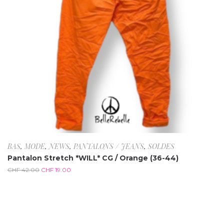
BAS
,
MODE
,
NEWS
,
PANTALONS / JEANS
,
SOLDES
Pantalon Stretch *WILL* CG / Orange (36-44)
CHF
42.00
CHF
19.00