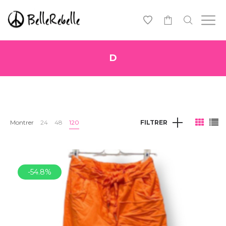
0
D
Montrer
24
48
120
FILTRER
-54.8%