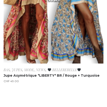
BAS
,
JUPES
,
MODE
,
NEWS
,
BELLEREBELLE
Jupe Asymétrique *LIBERTY* BR / Rouge + Turquoise
CHF
49.00