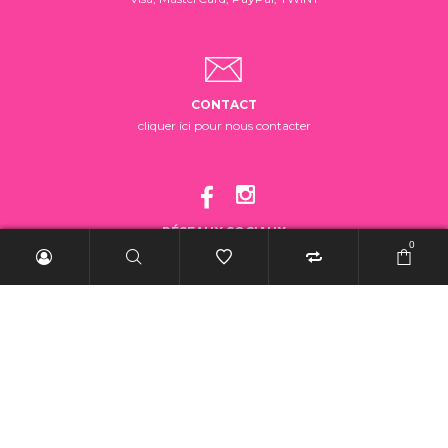
CONTACT
cliquer ici pour nous contacter
RÉSEAUX SOCIAUX
0
suivez-nous!
2025 BelleRebelle.ch |
Conditions générales de vente
|
Mentions légales
|