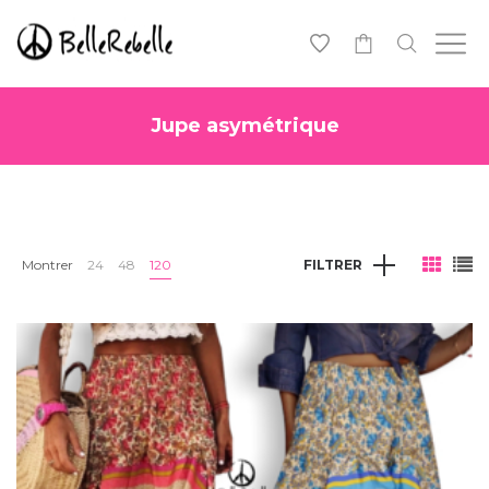
0
Jupe asymétrique
Montrer
24
48
120
FILTRER