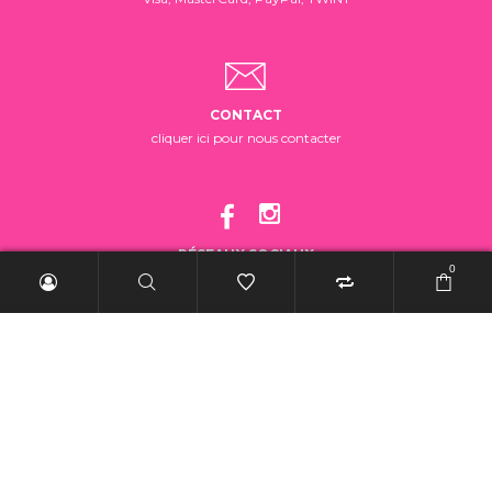
CONTACT
cliquer ici pour nous contacter
RÉSEAUX SOCIAUX
0
suivez-nous!
2025 BelleRebelle.ch |
Conditions générales de vente
|
Mentions légales
|