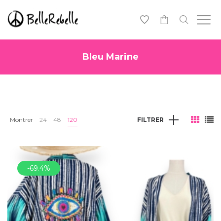
0
Bleu Marine
Montrer
24
48
120
FILTRER
-69.4%