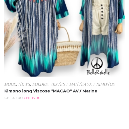
MODE
,
NEWS
,
SOLDES
,
VESTES / MANTEAUX / KIMONOS
Kimono long Viscose *MACAO* AV / Marine
CHF
49.00
CHF
15.00