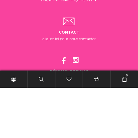
CONTACT
cliquer ici pour nous contacter
RÉSEAUX SOCIAUX
0
suivez-nous!
2025 BelleRebelle.ch |
Conditions générales de vente
|
Mentions légales
|