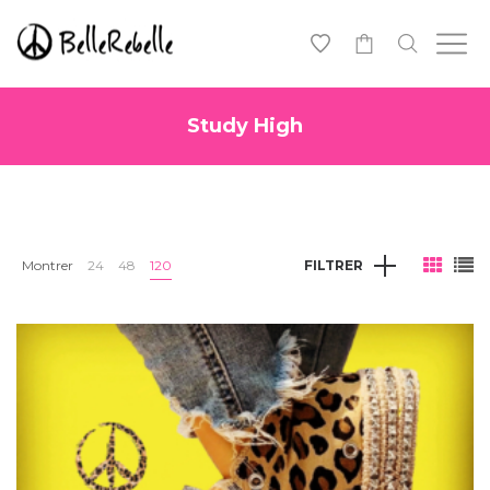
0
Study High
Montrer
24
48
120
FILTRER