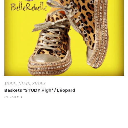
MODE
,
NEWS
,
SHOES
Baskets *STUDY High* / Léopard
CHF
59.00