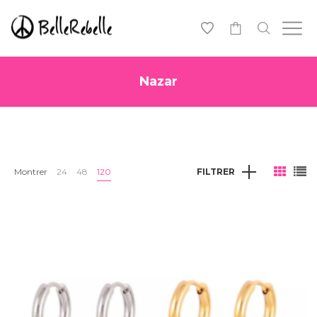
0
Nazar
Montrer
24
48
120
FILTRER