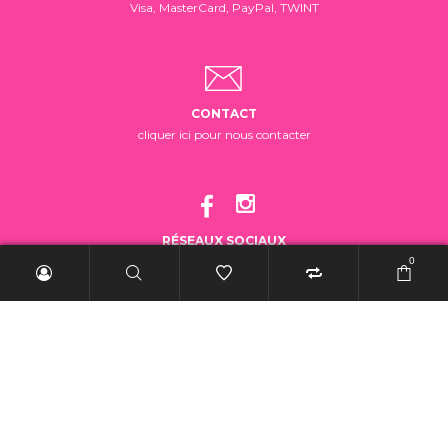
Visa, MasterCard, PayPal, TWINT
CONTACT
cliquer ici pour nous contacter
RÉSEAUX SOCIAUX
suivez-nous!
0
2025 BelleRebelle.ch |
Conditions générales de vente
|
Mentions légales
|