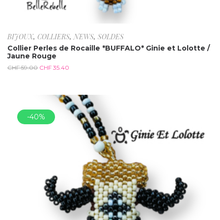
BIJOUX
,
COLLIERS
,
NEWS
,
SOLDES
Collier Perles de Rocaille *BUFFALO* Ginie et Lolotte /
Jaune Rouge
CHF
59.00
CHF
35.40
-40%