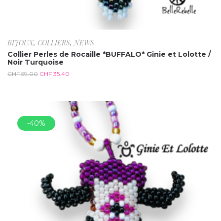
BIJOUX
,
COLLIERS
,
NEWS
Collier Perles de Rocaille *BUFFALO* Ginie et Lolotte /
Noir Turquoise
CHF
59.00
CHF
35.40
-40%