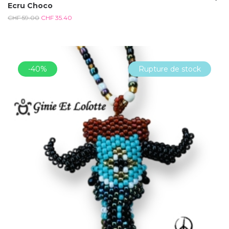
Ecru Choco
CHF
59.00
CHF
35.40
-40%
Rupture de stock