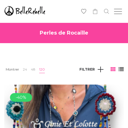
0
Perles de Rocaille
Montrer
24
48
120
FILTRER
-40%