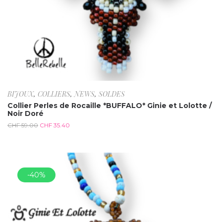
BIJOUX
,
COLLIERS
,
NEWS
,
SOLDES
Collier Perles de Rocaille *BUFFALO* Ginie et Lolotte /
Noir Doré
CHF
59.00
CHF
35.40
-40%