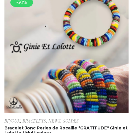
-30%
BIJOUX
,
BRACELETS
,
NEWS
,
SOLDES
Bracelet Jonc Perles de Rocaille *GRATITUDE* Ginie et
Lolotte / Multicolore