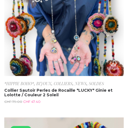
*HIPPIE BOHO*
,
BIJOUX
,
COLLIERS
,
NEWS
,
SOLDES
Collier Sautoir Perles de Rocaille *LUCKY* Ginie et
Lolotte / Couleur 2 Soleil
CHF
79.00
CHF
47.40