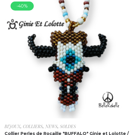
-40%
BIJOUX
,
COLLIERS
,
NEWS
,
SOLDES
Collier Perles de Rocaille *BUFFALO* Ginie et Lolotte /