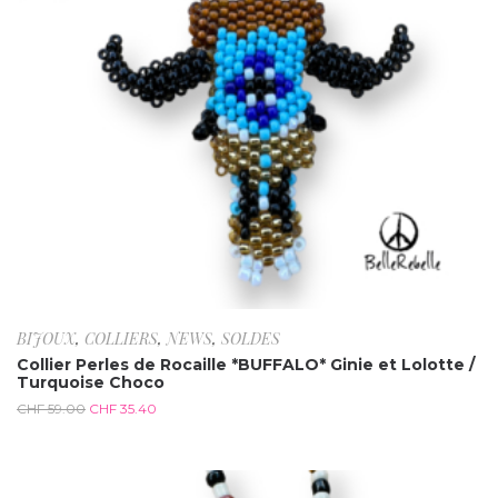
BIJOUX
,
COLLIERS
,
NEWS
,
SOLDES
Collier Perles de Rocaille *BUFFALO* Ginie et Lolotte /
Turquoise Choco
CHF
59.00
CHF
35.40