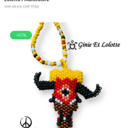
CHF
25.00
CHF
17.50
-40%