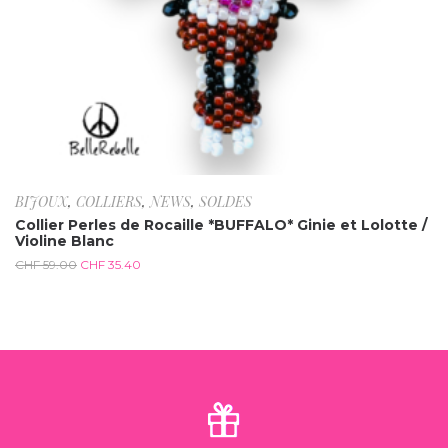
BIJOUX
,
COLLIERS
,
NEWS
,
SOLDES
Collier Perles de Rocaille *BUFFALO* Ginie et Lolotte /
Violine Blanc
CHF
59.00
CHF
35.40